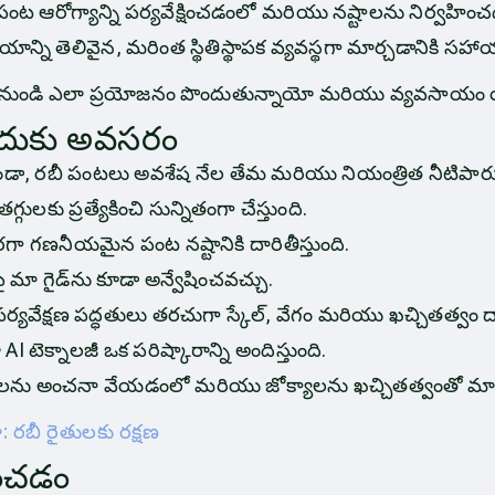
ట ఆరోగ్యాన్ని పర్యవేక్షించడంలో మరియు నష్టాలను నిర్వహించడం
వసాయాన్ని తెలివైన, మరింత స్థితిస్థాపక వ్యవస్థగా మార్చడానికి 
నుండి ఎలా ప్రయోజనం పొందుతున్నాయో మరియు వ్యవసాయం యొక్క 
ఎందుకు అవసరం
ాకుండా, రబీ పంటలు అవశేష నేల తేమ మరియు నియంత్రిత నీటిప
ులకు ప్రత్యేకించి సున్నితంగా చేస్తుంది.
వరగా గణనీయమైన పంట నష్టానికి దారితీస్తుంది.
పై మా గైడ్‌ను కూడా అన్వేషించవచ్చు.
పర్యవేక్షణ పద్ధతులు తరచుగా స్కేల్, వేగం మరియు ఖచ్చితత్
 టెక్నాలజీ ఒక పరిష్కారాన్ని అందిస్తుంది.
రమాదాలను అంచనా వేయడంలో మరియు జోక్యాలను ఖచ్చితత్వంతో మ
రబీ రైతులకు రక్షణ
షించడం