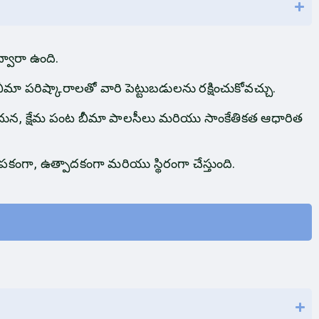
వారా ఉంది.
ా పరిష్కారాలతో వారి పెట్టుబడులను రక్షించుకోవచ్చు.
న్నందున, క్షేమ పంట బీమా పాలసీలు మరియు సాంకేతికత ఆధారిత
కంగా, ఉత్పాదకంగా మరియు స్థిరంగా చేస్తుంది.