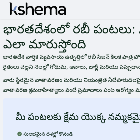
భారతదేశంలో రబీ పంటలు: 
ఎలా మారుస్తోంది
భారతదేశ వార్షిక వ్యవసాయ ఉత్పత్తిలో రబీ సీజన్ కీలక పాత్ర పోష
రైతులు చల్లని నెలల్లో గోధుమ, ఆవాలు, బార్లీ మరియు పప్ప
వారు స్థిరమైన వాతావరణం మరియు నియంత్రిత నీటిపారుదలపై 
వాతావరణ క్రమరాహిత్యాలు వంటి ప్రమాదాలు పంట ఆరోగ్యం మరి
మీ పంటలకు క్షేమ యొక్క నమ్మకమై
సులభమైన దశల్లో కొనండి