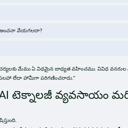
 AI అంచనా వేయగలదా?
ర్యలకు మేము ఏ విధమైన బాధ్యత వహించము. వివిధ వనరుల నుం
 సలహా లేదా హామీగా పరిగణించరాదు.”
AI టెక్నాలజీ వ్యవసాయం మ
ిస్తుంది.