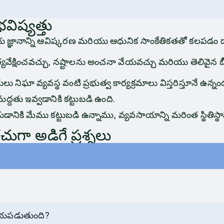
ిష్యత్తు
 జ్ఞానాన్ని ఆవిష్కరణ మరియు ఆధునిక సాంకేతికతతో కలపడం ద్
వేక్షించవచ్చు, నష్టాలను అంచనా వేయవచ్చు మరియు తెలివైన బీమ
ు నిఘా వ్యవస్థ వంటి ప్రభుత్వ కార్యక్రమాలు విస్తరిస్తూనే ఉ
్దతు ఇవ్వడానికి కట్టుబడి ఉంది.
ికి మేము కట్టుబడి ఉన్నాము, వ్యవసాయాన్ని మరింత స్థితిస్థాప
గా అడిగే ప్రశ్నలు
హాయపడుతుంది?