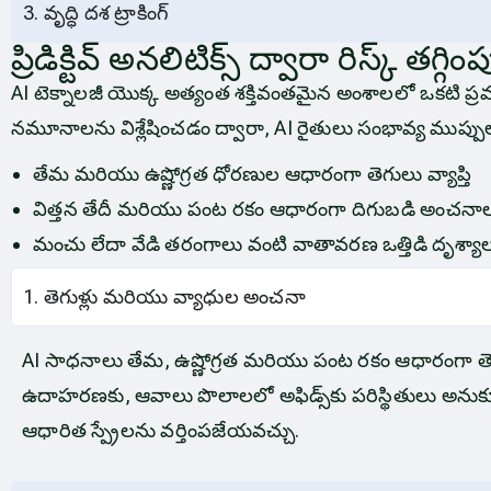
3. వృద్ధి దశ ట్రాకింగ్
ప్రిడిక్టివ్ అనలిటిక్స్ ద్వారా రిస్క్ తగ్గింప
AI ​​టెక్నాలజీ యొక్క అత్యంత శక్తివంతమైన అంశాలలో ఒకట
నమూనాలను విశ్లేషించడం ద్వారా, AI రైతులు సంభావ్య ముప్ప
తేమ మరియు ఉష్ణోగ్రత ధోరణుల ఆధారంగా తెగులు వ్యాప్తి
విత్తన తేదీ మరియు పంట రకం ఆధారంగా దిగుబడి అంచనా
మంచు లేదా వేడి తరంగాలు వంటి వాతావరణ ఒత్తిడి దృశ్యా
1. తెగుళ్లు మరియు వ్యాధుల అంచనా
AI సాధనాలు తేమ, ఉష్ణోగ్రత మరియు పంట రకం ఆధారంగా తె
ఉదాహరణకు, ఆవాలు పొలాలలో అఫిడ్స్‌కు పరిస్థితులు అనుకూ
ఆధారిత స్ప్రేలను వర్తింపజేయవచ్చు.