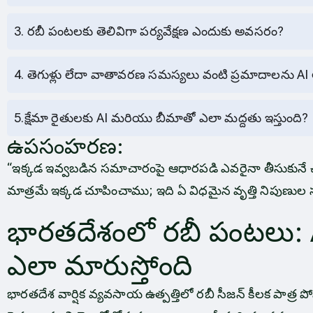
3. రబీ పంటలకు తెలివిగా పర్యవేక్షణ ఎందుకు అవసరం?
4. తెగుళ్లు లేదా వాతావరణ సమస్యలు వంటి ప్రమాదాలను
5.క్షేమా రైతులకు AI మరియు బీమాతో ఎలా మద్దతు ఇస్తుంది?
ఉపసంహరణ:
“ఇక్కడ ఇవ్వబడిన సమాచారంపై ఆధారపడి ఎవరైనా తీసుకునే చ
మాత్రమే ఇక్కడ చూపించాము; ఇది ఏ విధమైన వృత్తి నిపుణుల
భారతదేశంలో రబీ పంటలు: 
ఎలా మారుస్తోంది
భారతదేశ వార్షిక వ్యవసాయ ఉత్పత్తిలో రబీ సీజన్ కీలక పాత్ర పోష