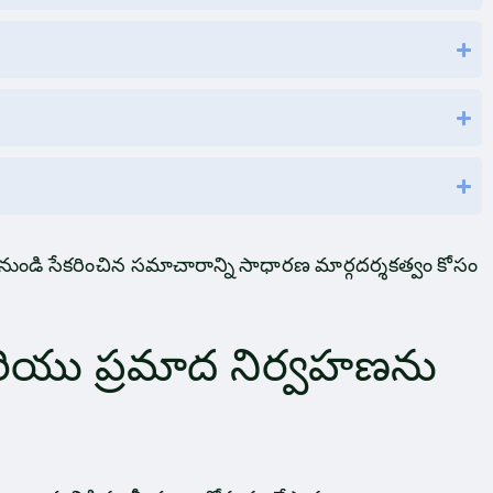
డి సేకరించిన సమాచారాన్ని సాధారణ మార్గదర్శకత్వం కోసం
రియు ప్రమాద నిర్వహణను