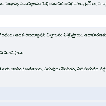
సంభావ్య సమస్యలను గుర్తించడానికి ఉపగ్రహాలు, డ్రోన్‌లు, సెన
్గోరిథంలు అధిక-రిజల్యూషన్ చిత్రాలను విశ్లేషిస్తాయి. ఉదాహరణకు
ి సూచిస్తాయి.
్వారా రైతులకు అందించబడతాయి, ఎరువులు వేయడం, నీటిపారుదల 