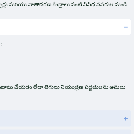
్సార్లు మరియు వాతావరణ కేంద్రాలు వంటి వివిధ వనరుల నుండి
:
సర్దుబాటు చేయడం లేదా తెగులు నియంత్రణ పద్ధతులను అమలు