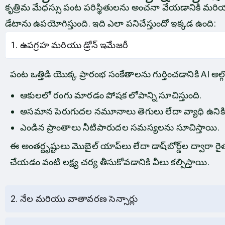
కృత్రిమ మేధస్సు పంట పరిస్థితులను అంచనా వేయడానికి మరియు 
డేటాను ఉపయోగిస్తుంది. ఇది ఎలా పనిచేస్తుందో ఇక్కడ ఉంది:
1. ఉపగ్రహ మరియు డ్రోన్ ఇమేజరీ
పంట ఒత్తిడి యొక్క ప్రారంభ సంకేతాలను గుర్తించడానికి AI అల
ఆకులలో రంగు మారడం పోషక లోపాన్ని సూచిస్తుంది.
అసమాన పెరుగుదల నమూనాలు తెగులు లేదా వ్యాధి ఉనికిన
ఎండిన ప్రాంతాలు నీటిపారుదల సమస్యలను సూచిస్తాయి.
ఈ అంతర్దృష్టులు మొబైల్ యాప్‌లు లేదా డాష్‌బోర్డ్‌ల ద
చేయడం వంటి లక్ష్య చర్య తీసుకోవడానికి వీలు కల్పిస్తాయి.
2. నేల మరియు వాతావరణ సెన్సార్లు