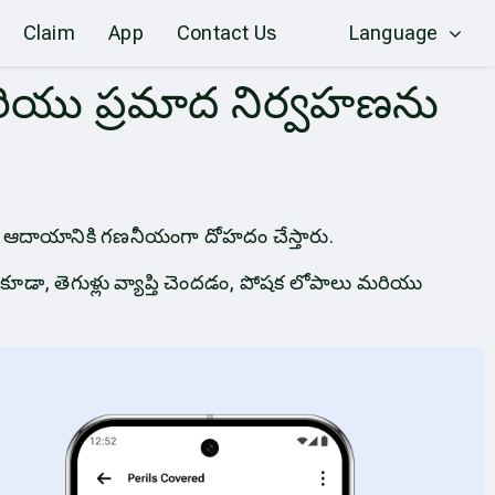
Claim
App
Contact Us
Language
రియు ప్రమాద నిర్వహణను
మీణ ఆదాయానికి గణనీయంగా దోహదం చేస్తారు.
ా, తెగుళ్లు వ్యాప్తి చెందడం, పోషక లోపాలు మరియు