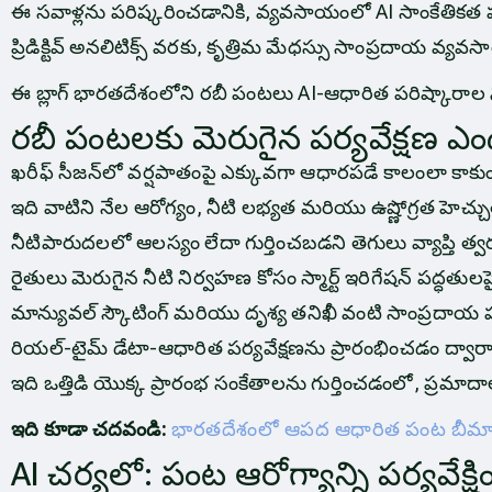
ఈ సవాళ్లను పరిష్కరించడానికి, వ్యవసాయంలో AI సాంకేతికత పం
ప్రిడిక్టివ్ అనలిటిక్స్ వరకు, కృత్రిమ మేధస్సు సాంప్రదాయ వ్య
ఈ బ్లాగ్ భారతదేశంలోని రబీ పంటలు AI-ఆధారిత పరిష్కారాల 
రబీ పంటలకు మెరుగైన పర్యవేక్షణ 
ఖరీఫ్ సీజన్‌లో వర్షపాతంపై ఎక్కువగా ఆధారపడే కాలంలా క
ఇది వాటిని నేల ఆరోగ్యం, నీటి లభ్యత మరియు ఉష్ణోగ్రత హెచ్చుతగ్గ
నీటిపారుదలలో ఆలస్యం లేదా గుర్తించబడని తెగులు వ్యాప్తి త్
రైతులు మెరుగైన నీటి నిర్వహణ కోసం స్మార్ట్ ఇరిగేషన్ పద్ధతుల
మాన్యువల్ స్కౌటింగ్ మరియు దృశ్య తనిఖీ వంటి సాంప్రదాయ 
రియల్-టైమ్ డేటా-ఆధారిత పర్యవేక్షణను ప్రారంభించడం ద్వారా AI
ఇది ఒత్తిడి యొక్క ప్రారంభ సంకేతాలను గుర్తించడంలో, ప్
ఇది కూడా చదవండి:
భారతదేశంలో ఆపద ఆధారిత పంట బీమా: 
AI చర్యలో: పంట ఆరోగ్యాన్ని పర్యవేక్