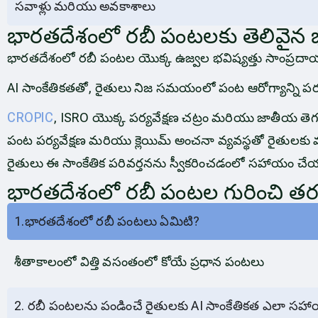
సవాళ్లు మరియు అవకాశాలు
భారతదేశంలో రబీ పంటలకు తెలివైన భవ
భారతదేశంలో రబీ పంటల యొక్క ఉజ్వల భవిష్యత్తు సాంప్రదాయ
AI సాంకేతికతతో, రైతులు నిజ సమయంలో పంట ఆరోగ్యాన్ని పర్య
CROPIC
, ISRO యొక్క పర్యవేక్షణ చట్రం మరియు జాతీయ తెగుల
పంట పర్యవేక్షణ మరియు క్లెయిమ్ అంచనా వ్యవస్థతో రైతులకు మద
రైతులు ఈ సాంకేతిక పరివర్తనను స్వీకరించడంలో సహాయం చేయడాన
భారతదేశంలో రబీ పంటల గురించి తరచు
1.భారతదేశంలో రబీ పంటలు ఏమిటి?
శీతాకాలంలో విత్తి వసంతంలో కోయే ప్రధాన పంటలు
2. రబీ పంటలను పండించే రైతులకు AI సాంకేతికత ఎలా స