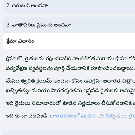
2. దిగుబడి అంచనా
3. వాతావరణ ప్రమాద అంచనా
క్షేమా విధానం
క్షేమాలో, రైతులను రక్షించడానికి సాంకేతికత మరియు భీమా కల
పర్యవేక్షణ వ్యవస్థలను పూర్తి చేయడానికి రూపొందించబడ్డాయి.
మేము త్వరిత క్లెయిమ్ అంచనా కోసం ఉపగ్రహ ఆధారిత చిత్ర
ఖచ్చితత్వం మరియు పారదర్శకతను ఇష్టపడే రైతులకు అనువై
ఇది రైతులు సమాచారంతో కూడిన నిర్ణయాలు తీసుకోవడానికి 
ఇది కూడా చదవండి:
భారతదేశంలో వ్యవసాయ సబ్సిడీలు: రైత