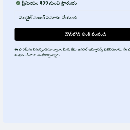
ప్రీమియం ₹499 నుంచి ప్రారంభం
డౌన్‌లోడ్ లింక్ పంపండి
ఈ ఫారమ్‌ను సమర్పించడం ద్వారా, మీరు క్షేమ జనరల్ ఇన్సూరెన్స్ ప్రతినిధులను, మ
సంప్రదించేందుకు అంగీకరిస్తున్నారు.