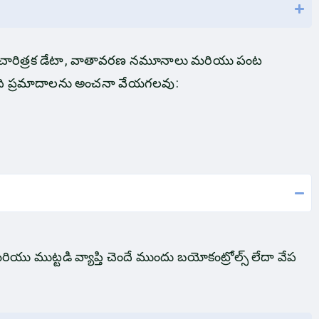
యం. చారిత్రక డేటా, వాతావరణ నమూనాలు మరియు పంట
రింది ప్రమాదాలను అంచనా వేయగలవు:
 ముట్టడి వ్యాప్తి చెందే ముందు బయోకంట్రోల్స్ లేదా వేప