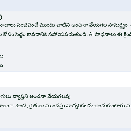
ు
ి ప్రమాదాలు సంభవించే ముందు వాటిని అంచనా వేయగల సామర్థ్
ుల కోసం సిద్ధం కావడానికి సహాయపడుతుంది. AI సాధనాలు ఈ క్
లు
లు
గులు వ్యాప్తిని అంచనా వేయగలవు.
లంగా ఉంటే, రైతులు ముందస్తు హెచ్చరికలను అందుకుంటారు మరియు