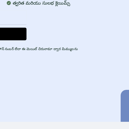
త్వరిత మరియు సులభ క్లెయిమ్స్
ీ ఫోన్ నంబర్ లేదా ఈ మెయిల్ చిరునామా ద్వార మిమ్ములను