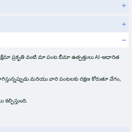
 క్షేమా ప్రకృతి వంటి మా పంట బీమా ఉత్పత్తులు AI-ఆధారిత
స్తున్నప్పుడు మరియు వారి పంటలకు రక్షణ కోరుతూ వేగం,
ల్పిస్తుంది.