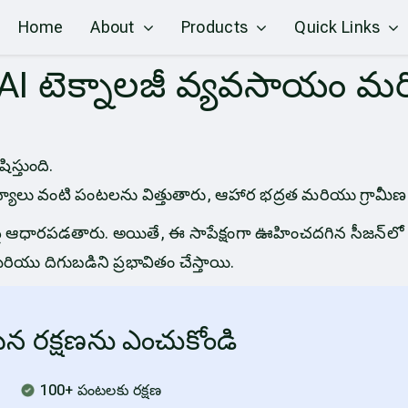
Home
About
Products
Quick Links
AI టెక్నాలజీ వ్యవసాయం మ
ిస్తుంది.
ుధాన్యాలు వంటి పంటలను విత్తుతారు, ఆహార భద్రత మరియు గ్రా
ఆధారపడతారు. అయితే, ఈ సాపేక్షంగా ఊహించదగిన సీజన్‌లో కూడ
యు దిగుబడిని ప్రభావితం చేస్తాయి.
న రక్షణను ఎంచుకోండి
100+ పంటలకు రక్షణ