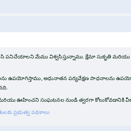
ిసి పనిచేయాలని మేము విశ్వసిస్తున్నాము. క్షేమా సుకృతి మరియు
ాలను ఉపయోగిస్తాము, అధునాతన పర్యవేక్షణ సాధనాలను ఉపయోగి
నది.
మరియు ఊహించని సంఘటనల నుండి త్వరగా కోలుకోవడానికి వీలు క
ులకు ప్రభుత్వ పథకాలు