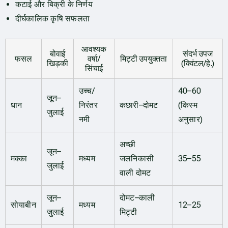
कटाई और बिक्री के निर्णय
दीर्घकालिक कृषि सफलता
आवश्यक
बोवाई
संदर्भ उपज
फसल
वर्षा/
मिट्टी उपयुक्तता
खिड़की
(क्विंटल/हे.)
सिंचाई
उच्च/
40–60
जून–
धान
निरंतर
कछारी–दोमट
(किस्म
जुलाई
नमी
अनुसार)
अच्छी
जून–
मक्का
मध्यम
जलनिकासी
35–55
जुलाई
वाली दोमट
जून–
दोमट–काली
सोयाबीन
मध्यम
12–25
जुलाई
मिट्टी