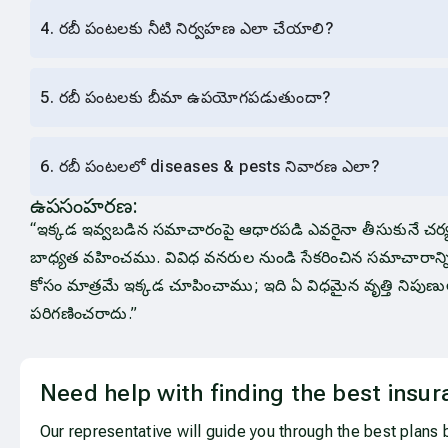
4. రబీ పంటలకు నీటి నిర్వహణ ఎలా చేయాలి?
5. రబీ పంటలకు బీమా ఉపయోగపడుతుందా?
6. రబీ పంటలలో diseases & pests నివారణ ఎలా?
ఉపసంహరణ:
“ఇక్కడ ఇవ్వబడిన సమాచారంపై ఆధారపడి ఎవరైనా తీసుకునే చర
బాధ్యత వహించము. వివిధ వనరుల నుండి సేకరించిన సమాచారాన్ని
కోసం మాత్రమే ఇక్కడ చూపించాము; ఇది ఏ విధమైన వృత్తి నిపుణ
పరిగణించరాదు.”
Need help with finding the best insur
Our representative will guide you through the best plans