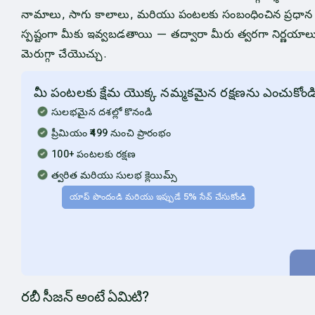
నామాలు, సాగు కాలాలు, మరియు పంటలకు సంబంధించిన ప్రధాన 
స్పష్టంగా మీకు ఇవ్వబడతాయి — తద్వారా మీరు త్వరగా నిర్ణయాల
మెరుగ్గా చేయొచ్చు.
మీ పంటలకు క్షేమ యొక్క నమ్మకమైన రక్షణను ఎంచుకోండ
సులభమైన దశల్లో కొనండి
ప్రీమియం ₹499 నుంచి ప్రారంభం
100+ పంటలకు రక్షణ
త్వరిత మరియు సులభ క్లెయిమ్స్
యాప్ పొందండి మరియు ఇప్పుడే 5% సేవ్ చేసుకోండి
రబీ సీజన్ అంటే ఏమిటి?