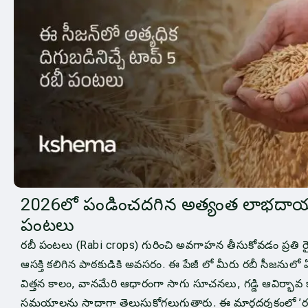
2026లో పండించదగిన అత్యంత లాభదా
పంటలు
రబీ పంటలు (Rabi crops) గురించి అవగాహన తీసుకోవడం ప్రత
ఆసక్తి కలిగిన పాఠకుడికి అవసరం. ఈ పేజీ లో మీరు రబీ సీజనులో 
విత్తన కాలం, వానమేరి ఆధారంగా సాగు సూచనలు, గడ్డి ఆవిర్భా
సమయాలను సాదాగా తెలుసుకోగలుగుతారు. ఈ మార్గదర్శకంలో ’రబ