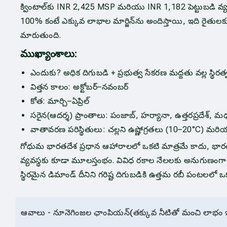
క్వింటాల్‌కు INR 2,425 MSP మరియు INR 1,182 పెట్టుబడి 
100% కంటే ఎక్కువ లాభాల మార్జిన్‌ను అందిస్తాయి, ఇది రైతుల
మారుతుంది.
ముఖ్యాంశాలు:
ఎందుకు? అధిక దిగుబడి + ప్రభుత్వ సేకరణ మద్దతు వల్ల స్థిరత్
విత్తన కాలం: అక్టోబర్–నవంబర్
కోత: మార్చి–ఏప్రిల్
సరైన(ఆదర్శ) ప్రాంతాలు: పంజాబ్, హర్యానా, ఉత్తరప్రదేశ్, మధ్య
వాతావరణ పరిస్థితులు: చల్లని ఉష్ణోగ్రతలు (10–20°C) మ
గోధుమ భారతదేశ ప్రధాన ఆహారాలలో ఒకటి మాత్రమే కాదు, భార
వ్యవస్థకు కూడా మూలస్తంభం. వివిధ రకాల నేలలకు అనుగుణ
స్థిరమైన డిమాండ్ దీనిని గరిష్ట దిగుబడికి ఉత్తమ రబీ పంటలలో ఒక
ఆవాలు - నూనెగింజల ఛాంపియన్(తక్కువ నీటితో మంచి లాభం ఇ