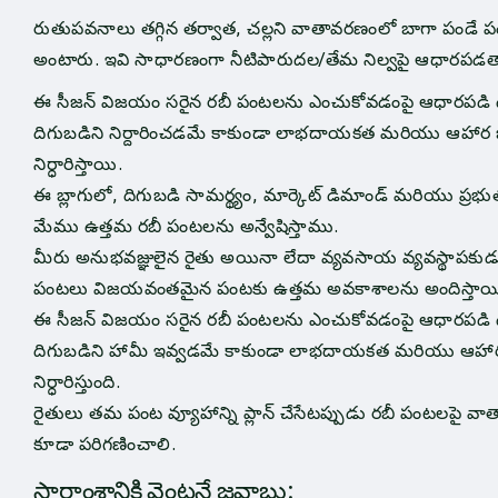
రుతుపవనాలు తగ్గిన తర్వాత, చల్లని వాతావరణంలో బాగా పండే
అంటారు. ఇవి సాధారణంగా నీటిపారుదల/తేమ నిల్వపై ఆధారపడ
ఈ సీజన్ విజయం సరైన రబీ పంటలను ఎంచుకోవడంపై ఆధారపడి ఉ
దిగుబడిని నిర్దారించడమే కాకుండా లాభదాయకత మరియు ఆహార 
నిర్ధారిస్తాయి.
ఈ బ్లాగులో, దిగుబడి సామర్థ్యం, ​​మార్కెట్ డిమాండ్ మరియు ప్ర
మేము ఉత్తమ రబీ పంటలను అన్వేషిస్తాము.
మీరు అనుభవజ్ఞులైన రైతు అయినా లేదా వ్యవసాయ వ్యవస్థాపక
పంటలు విజయవంతమైన పంటకు ఉత్తమ అవకాశాలను అందిస్తాయ
ఈ సీజన్ విజయం సరైన రబీ పంటలను ఎంచుకోవడంపై ఆధారపడి ఉ
దిగుబడిని హామీ ఇవ్వడమే కాకుండా లాభదాయకత మరియు ఆహార
నిర్ధారిస్తుంది.
రైతులు తమ పంట వ్యూహాన్ని ప్లాన్ చేసేటప్పుడు రబీ పంటలపై వాత
కూడా పరిగణించాలి.
సారాంశానికి వెంటనే జవాబు: