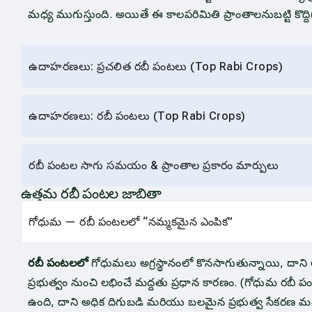
మధ్య ముగుస్తుంది. అయితే ఈ కాలపరిమితి ప్రాంతాలనుబట్టి కొద్ద
ఉదాహరణలు: ప్రచలిత రబీ పంటలు (Top Rabi Crops)
ఉదాహరణలు: రబీ పంటలు (Top Rabi Crops)
రబీ పంటల సాగు సమయం & ప్రాంతాల ప్రకారం మార్పులు
ఉత్తమ రబీ పంటల జాబితా
గోధుమ — రబీ పంటలలో “నమ్మకమైన ఎంపిక”
రబీ పంటలలో
గోధుమలు అగ్రస్థానంలో కొనసాగుతున్నాయి, దాన
ప్రభుత్వం నుంచి లభించే మద్దతు ప్రధాన కారణం. (గోధుమ రబీ ప
ఉంది, దాని అధిక దిగుబడి మరియు బలమైన ప్రభుత్వ సేకరణ మద