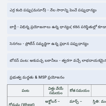
ఎర్ర కంది పప్పు(మసూర్) - నేల సారాన్ని పెంచే పప్పుధాన్యం
బార్లీ - విభిన్న ప్రయోజనాలు ఉన్న ధాన్యం( కఠిన పరిస్థితుల్లో కూడా
సెనగలు - ప్రోటీన్‌ సమృద్ధిగా ఉన్న ప్రధాన పప్పుధాన్యం
బోనస్ పంట: ఆకుపచ్చ బఠానీలు - త్వరగా వచ్చే లాభదాయక
ప్రభుత్వ మద్దతు & MSP ప్రయోజనం
విత్తు వేయే
పంట
కోత సమయం
సమయం
అక్టోబర్ –
మార్చ్ –
స్తితి: మ
గోధుమ (Wheat)