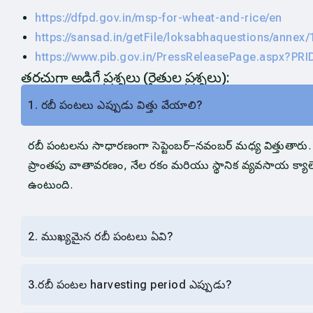
https://dfpd.gov.in/msp-for-wheat-and-rice/en
https://sansad.in/getFile/loksabhaquestions/anne
https://www.pib.gov.in/PressReleasePage.aspx?PR
తరచుగా అడిగే ప్రశ్నలు (రైతుల ప్రశ్నలు):
1. రబీ పంటలు ఎప్పుడు విత్తు వేయాలి?
రబీ పంటలను సాధారణంగా సెప్టెంబర్–నవంబర్ మధ్య విత్తుతా
ప్రాంతపు వాతావరణం, నేల రకం మరియు స్థానిక వ్యవసాయ క్యాల
ఉంటుంది.
2. ముఖ్యమైన రబీ పంటలు ఏవి?
3.రబీ పంటల harvesting period ఎప్పుడు?