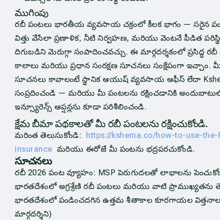
ముగింపు
రబీ పంటలు భారతీయ వ్యవసాయ చక్రంలో కీలక భాగం — సరైన ప
విత్తు వేసేలా ప్రణాళిక, నీటి నిర్వహణ, మరియు వెంటనే పీడిత పరిస
దిగుబడిని మెరుగ్గా సంపాదించవచ్చు. ఈ మార్గదర్శకంలో ప్రసిద్ధ రబీ
కాలాలు మరియు ప్రధాన సంరక్షణ సూచనలు సంక్షేపంగా ఇచ్చాం. మీ ప్ర
సూచనలు కావాలంటే స్థానిక ఆయుష్ వ్యవసాయ ఆఫీస్ లేదా Kshema
సంప్రదించండి — మరియు మీ పంటలను రక్షించడానికి అందుబాటులో
ఇన్స్యూరెన్స్ ఆప్షన్లను కూడా పరిశీలించండి.
క్షేమ బీమా పథకాలతో మీ రబీ పంటలను రక్షించుకోండి.
మరింత తెలుసుకోండి:
https://kshema.co/how-to-use-the
insurance
మరియు ఈరోజే మీ పంటను భద్రపరచుకోండి.
సూచనలు
రబీ 2026 పంట వ్యూహం: MSP పెరుగుదలతో లాభాలను పెంచుకోం
భారతదేశంలో అగ్రశ్రేణి రబీ పంటలు మరియు వాటి ప్రాముఖ్యతను
భారతదేశంలో పండించదగిన ఉత్తమ శీతాకాల కూరగాయల విత్తనాల
మార్గదర్శిని)