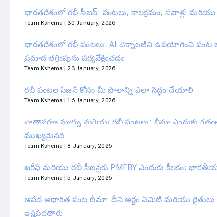
భారతదేశంలో రబీ సీజన్: పంటలు, కాలక్రమం, సవాళ్లు మరియ
Team Kshema
30 January, 2026
భారతదేశంలో రబీ పంటలు: AI టెక్నాలజీని ఉపయోగించి పంట
ప్రమాద తగ్గింపును పర్యవేక్షించడం
Team Kshema
23 January, 2026
రబీ పంటల సీజన్ కోసం మీ పొలాన్ని ఎలా సిద్ధం చేయాలి
Team Kshema
16 January, 2026
వాతావరణ మార్పు మరియు రబీ పంటలు: బీమా ఎందుకు గతంల
ముఖ్యమైనది
Team Kshema
8 January, 2026
ఖరీఫ్ మరియు రబీ సీజన్లకు PMFBY ఎందుకు కీలకం: భారతీ
Team Kshema
5 January, 2026
ఆపద ఆధారిత పంట బీమా: దీని అర్థం ఏమిటి మరియు రైతులు ద
ఇష్టపడతారు