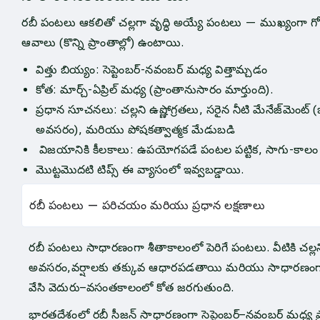
రబీ పంటలు ఆకలితో చల్లగా వృద్ధి అయ్యే పంటలు — ముఖ్యంగా గోధ
ఆవాలు (కొన్ని ప్రాంతాల్లో) ఉంటాయి.
విత్తు బియ్యం: సెప్టెంబర్-నవంబర్ మధ్య విత్తామ్చడం
కోత: మార్చ్-ఏప్రిల్ మధ్య (ప్రాంతానుసారం మార్తుంది).
ప్రధాన సూచనలు: చల్లని ఉష్ణోగ్రతలు, సరైన నీటి మేనేజ్‌మెంట్ 
అవసరం), మరియు పోషకత్వాత్మక మేడుబడి
విజయానికి కీలకాలు: ఉపయోగపడే పంటల పట్టిక, సాగు-కాలం
మొట్టమొదటి టిప్స్ ఈ వ్యాసంలో ఇవ్వబడ్డాయి.
రబీ పంటలు — పరిచయం మరియు ప్రధాన లక్షణాలు
రబీ పంటలు సాధారణంగా శీతాకాలంలో పెరిగే పంటలు. వీటికి చల్
అవసరం,వర్షాలకు తక్కువ ఆధారపడతాయి మరియు సాధారణంగా శ
వేసి వెదురు–వసంతకాలంలో కోత జరగుతుంది.
భారతదేశంలో రబీ సీజన్ సాధారణంగా సెప్టెంబర్–నవంబర్ మధ్య ప్ర