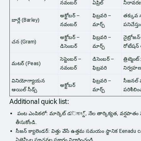
నవంబర్
ఏప్రిల్
నీరావర
అక్టోబర్ –
ఫిబ్రవరి –
తక్కువ 
బార్లే (Barley)
నవంబర్
మార్చ్
పనిచేస్తు
అక్టోబర్ –
ఫిబ్రవరి –
నైట్రోజన
చన (Gram)
డిసెంబర్
మార్చ్
రోటేషన
సెప్టెంబర్ –
డిసెంబర్ –
త్రిట్మె
మటర్ (Peas)
నవంబర్
ఫిబ్రవరి
నిర్వహ
వినియోగ్యాయన
ఫిబ్రవరి –
సీజనల్ 
అక్టోబర్
ఆయిల్ సీడ్స్
మార్చ్
పరిశీలిం
Additional quick list:
పంట ఎంపికలో: మార్కెట్ డিমান్డ్, నేల తార్కిక్యత, వర్షపాతం 
తీసుకోండి.
సీజన్ క్యాలెండర్: విత్తు వేసే ఉత్తమ సమయం స్థానిక Eenadu c
ఏజెన్సీల సూచనల ప్రకారం నిర్ధారించండి.