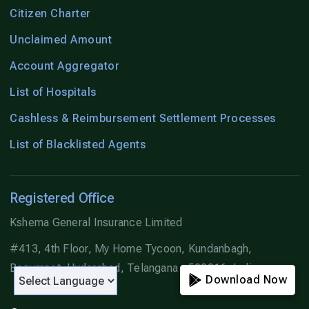
Citizen Charter
Unclaimed Amount
Account Aggregator
List of Hospitals
Cashless & Reimbursement Settlement Processes
List of Blacklisted Agents
Registered Office
Kshema General Insurance Limited
#413, 4th Floor, My Home Tycoon, Kundanbagh,
Begumpet, Hyderabad, Telangana - 500016, India.
Download Now
Download Now