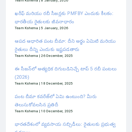
Team Kshema
8 January, 2026
ఖరీఫ్ మరియు రబీ సీజన్లకు PMFBY ఎందుకు కీలకం:
భారతీయ రైతులకు జీవనాధారం
Team Kshema
5 January, 2026
ఆపద ఆధారిత పంట బీమా: దీని అర్థం ఏమిటి మరియు
రైతులు దీన్ని ఎందుకు ఇష్టపడతారు
Team Kshema
26 December, 2025
ఈ సీజన్‌లో అత్యధిక దిగుబడినిచ్చే టాప్ 5 రబీ పంటలు
(2026)
Team Kshema
18 December, 2025
పంట బీమా కవరేజ్‌లో ఏమి ఉంటుంది? మీరు
తెలుసుకోవలసిన ప్రతిదీ
Team Kshema
10 December, 2025
భారతదేశంలో వ్యవసాయ సబ్సిడీలు: రైతులకు ప్రభుత్వ