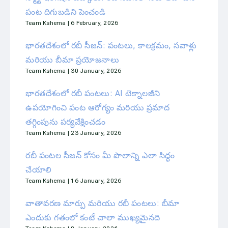
పంట దిగుబడిని పెంచండి
Team Kshema
6 February, 2026
భారతదేశంలో రబీ సీజన్: పంటలు, కాలక్రమం, సవాళ్లు
మరియు బీమా ప్రయోజనాలు
Team Kshema
30 January, 2026
భారతదేశంలో రబీ పంటలు: AI టెక్నాలజీని
ఉపయోగించి పంట ఆరోగ్యం మరియు ప్రమాద
తగ్గింపును పర్యవేక్షించడం
Team Kshema
23 January, 2026
రబీ పంటల సీజన్ కోసం మీ పొలాన్ని ఎలా సిద్ధం
చేయాలి
Team Kshema
16 January, 2026
వాతావరణ మార్పు మరియు రబీ పంటలు: బీమా
ఎందుకు గతంలో కంటే చాలా ముఖ్యమైనది