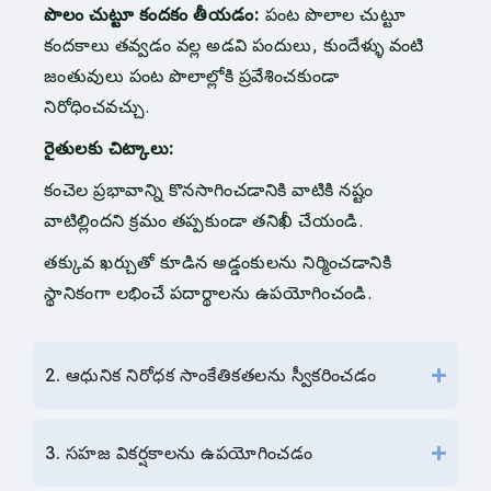
పొలం చుట్టూ కందకం తీయడం:
పంట పొలాల చుట్టూ
కందకాలు తవ్వడం వల్ల అడవి పందులు, కుందేళ్ళు వంటి
జంతువులు పంట పొలాల్లోకి ప్రవేశించకుండా
నిరోధించవచ్చు.
రైతులకు చిట్కాలు:
కంచెల ప్రభావాన్ని కొనసాగించడానికి వాటికి నష్టం
వాటిల్లిందని క్రమం తప్పకుండా తనిఖీ చేయండి.
తక్కువ ఖర్చుతో కూడిన అడ్డంకులను నిర్మించడానికి
స్థానికంగా లభించే పదార్థాలను ఉపయోగించండి.
2. ఆధునిక నిరోధక సాంకేతికతలను స్వీకరించడం
3. సహజ వికర్షకాలను ఉపయోగించడం