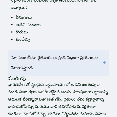
నష్టాల నుండి పంటలకు రక్షణ ఉంటుంది, వాటిలో ఇవి
ఉన్నాయి:
ఏనుగులు
అడవి పందులు
కోతులు
కుందేళ్ళు
మా పంట బీమా రైతులకు ఈ క్రింది విధంగా ప్రయోజనం
చేకూరుస్తుంది:
ముగింపు
భారతదేశంలో స్థిరమైన వ్యవసాయంలో అడవి జంతువుల
నుండి పంట రక్షణ ఒక కీలకమైన అంశం. సాంప్రదాయ జ్ఞానాన్ని
ఆధునిక పరిష్కారాలతో జత చేసి, రైతులు తమ కష్టార్జితాన్ని
కాపాడుకోవచ్చు మరియు వారి జీవనోపాధి సురక్షితంగా
ఉండేలా చూసుకోవచ్చు. కంచెలు నిర్మించడం మరియు సహజ