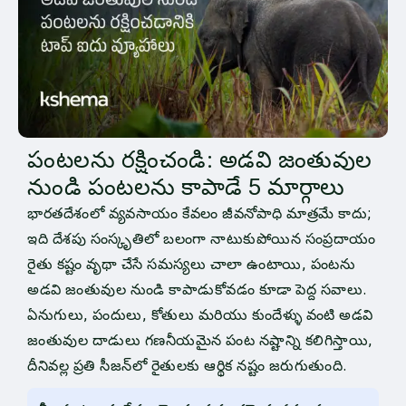
పంటలను రక్షించండి: అడవి జంతువుల
నుండి పంటలను కాపాడే 5 మార్గాలు
భారతదేశంలో వ్యవసాయం కేవలం జీవనోపాధి మాత్రమే కాదు;
ఇది దేశపు సంస్కృతిలో బలంగా నాటుకుపోయిన సంప్రదాయం
రైతు కష్టం వృథా చేసే సమస్యలు చాలా ఉంటాయి, పంటను
అడవి జంతువుల నుండి కాపాడుకోవడం కూడా పెద్ద సవాలు.
ఏనుగులు, పందులు, కోతులు మరియు కుందేళ్ళు వంటి అడవి
జంతువుల దాడులు గణనీయమైన పంట నష్టాన్ని కలిగిస్తాయి,
దీనివల్ల ప్రతి సీజన్‌లో రైతులకు ఆర్థిక నష్టం జరుగుతుంది.