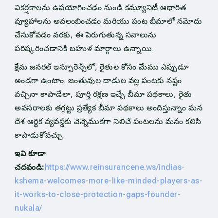
వికర్షకాలను ఉపయోగించడం నుండి కమ్యూనిటీ ఆధారిత
వ్యూహాలను అవలంబించడం మరియు పంట బీమాలో నమోదు
చేసుకోవడం వరకు, ఈ పెరుగుతున్న సవాలును
పరిష్కరించడానికి బహుళ మార్గాలు ఉన్నాయి.
క్షేమ జనరల్ ఇన్సూరెన్స్‌లో, రైతుల కోసం మేము ఎప్పుడూ
అండగా ఉంటాం. జంతువుల దాడుల వల్ల పంటకు నష్టం
వచ్చినా కాపాడేలా, పూర్తి రక్షణ ఇచ్చే బీమా పథకాలు, రైతు
అవసరాలకు తగ్గట్టు ప్రత్యేక బీమా పథకాలు అందిస్తున్నాం మన
దేశ ఆర్థిక వ్యవస్థకు వెన్నెముకగా నిలిచే పంటలను మనం కలిసి
కాపాడుకోవచ్చు.
ఇవి కూడా
చదవండి:
https://www.reinsurancene.ws/indias-
kshema-welcomes-more-like-minded-players-as-
it-works-to-close-protection-gaps-founder-
nukala/