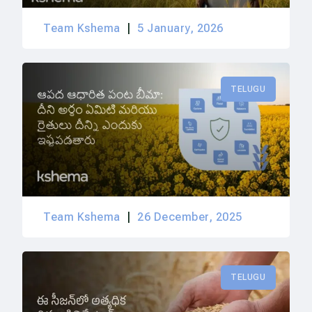
Team Kshema
5 January, 2026
TELUGU
Team Kshema
26 December, 2025
TELUGU