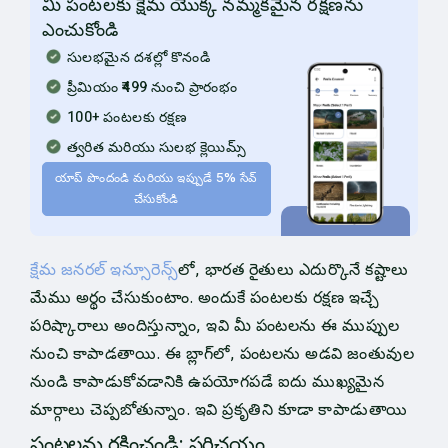
మీ పంటలకు క్షేమ యొక్క నమ్మకమైన రక్షణను
ఎంచుకోండి
సులభమైన దశల్లో కొనండి
ప్రీమియం ₹499 నుంచి ప్రారంభం
100+ పంటలకు రక్షణ
త్వరిత మరియు సులభ క్లెయిమ్స్
యాప్ పొందండి మరియు ఇప్పుడే 5% సేవ్
చేసుకోండి
క్షేమ జనరల్ ఇన్సూరెన్స్‌
లో, భారత రైతులు ఎదుర్కొనే కష్టాలు
మేము అర్థం చేసుకుంటాం. అందుకే పంటలకు రక్షణ ఇచ్చే
పరిష్కారాలు అందిస్తున్నాం, ఇవి మీ పంటలను ఈ ముప్పుల
నుంచి కాపాడతాయి. ఈ బ్లాగ్‌లో, పంటలను అడవి జంతువుల
నుండి కాపాడుకోవడానికి ఉపయోగపడే ఐదు ముఖ్యమైన
మార్గాలు చెప్పబోతున్నాం. ఇవి ప్రకృతిని కూడా కాపాడుతాయి
పంటలను రక్షించండి: పరిచయం