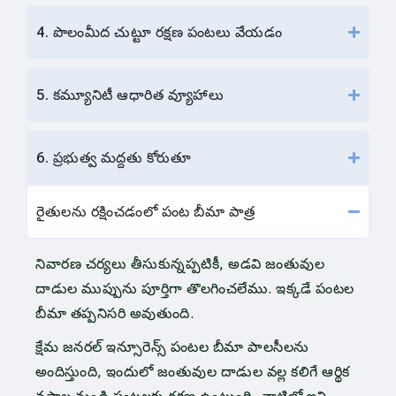
4. పొలంమీద చుట్టూ రక్షణ పంటలు వేయడం
5. కమ్యూనిటీ ఆధారిత వ్యూహాలు
6. ప్రభుత్వ మద్దతు కోరుతూ
రైతులను రక్షించడంలో పంట బీమా పాత్ర
నివారణ చర్యలు తీసుకున్నప్పటికీ, అడవి జంతువుల
దాడుల ముప్పును పూర్తిగా తొలగించలేము. ఇక్కడే పంటల
బీమా తప్పనిసరి అవుతుంది.
క్షేమ జనరల్ ఇన్సూరెన్స్ పంటల బీమా పాలసీలను
అందిస్తుంది, ఇందులో జంతువుల దాడుల వల్ల కలిగే ఆర్థిక