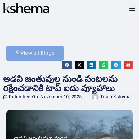
View all Blogs
అడవి జంతువుల నుండి పంటలను
రక్షించడానికి టాప్ ఐదు వ్యూహాలు
Published On:
November 10, 2025
Team Kshema