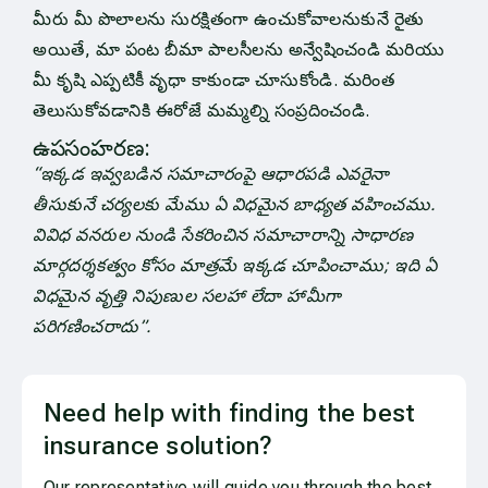
మీరు మీ పొలాలను సురక్షితంగా ఉంచుకోవాలనుకునే రైతు
అయితే, మా పంట బీమా పాలసీలను అన్వేషించండి మరియు
మీ కృషి ఎప్పటికీ వృధా కాకుండా చూసుకోండి. మరింత
తెలుసుకోవడానికి ఈరోజే మమ్మల్ని సంప్రదించండి.
ఉపసంహరణ:
“ఇక్కడ ఇవ్వబడిన సమాచారంపై ఆధారపడి ఎవరైనా
తీసుకునే చర్యలకు మేము ఏ విధమైన బాధ్యత వహించము.
వివిధ వనరుల నుండి సేకరించిన సమాచారాన్ని సాధారణ
మార్గదర్శకత్వం కోసం మాత్రమే ఇక్కడ చూపించాము; ఇది ఏ
విధమైన వృత్తి నిపుణుల సలహా లేదా హామీగా
పరిగణించరాదు”.
Need help with finding the best
insurance solution?
Our representative will guide you through the best