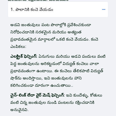
1. పొలానికి కంచె వేయడం
అడవి జంతువులు పంట పొలాల్లోకి ప్రవేశించకుండా
నిరోధించడానికి సరళమైన మరియు అత్యంత
ప్రభావవంతమైన మార్గాలలో ఒకటి కంచె వేయడం. కంచె
ఎంపికలు:
ఎలక్ట్రిక్ ఫెన్సింగ్:
ఏనుగులు మరియు అడవి పందులు వంటి
పెద్ద జంతువులను అరికట్టడంలో విద్యుత్ కంచెలు చాలా
ప్రభావవంతంగా ఉంటాయి. ఈ కంచెలు తేలికపాటి విద్యుత్
షాక్‌ను అందిస్తాయి, ఇవి జంతువులను హాని
కలిగించకుండా దూరంగా ఉంచుతాయి..
చైన్-లింక్ లేదా వైర్ మెష్ ఫెన్సింగ్:
ఇవి కుందేళ్ళు, కోతులు
వంటి చిన్న జంతువుల నుండి పంటలను రక్షించడానికి
అనువైనవి.